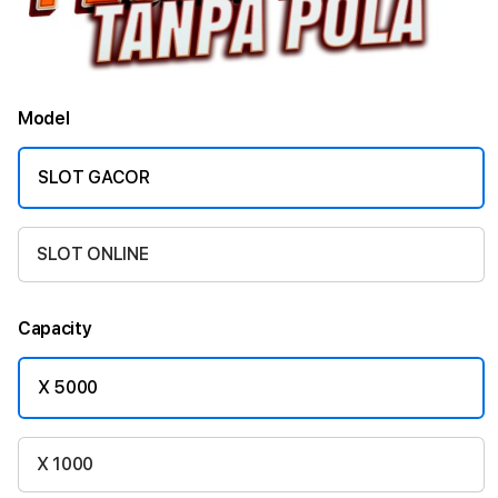
Model
SLOT GACOR
SLOT ONLINE
Capacity
X 5000
X 1000