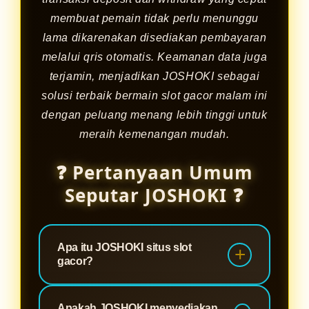
membuat pemain tidak perlu menunggu
lama dikarenakan disediakan pembayaran
melalui qris otomatis. Keamanan data juga
terjamin, menjadikan JOSHOKI sebagai
solusi terbaik bermain slot gacor malam ini
dengan peluang menang lebih tinggi untuk
meraih kemenangan mudah.
❓ Pertanyaan Umum
Seputar JOSHOKI ❓
Apa itu JOSHOKI situs slot
gacor?
JOSHOKI adalah platform slot gacor
Apakah JOSHOKI menyediakan