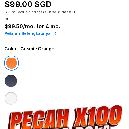
$99.00 SGD
Tax included.
Shipping
calculated at checkout.
or
$99.50
/mo. for 4 mo.
Pelajari Selengkapnya
Color
- Cosmic Orange