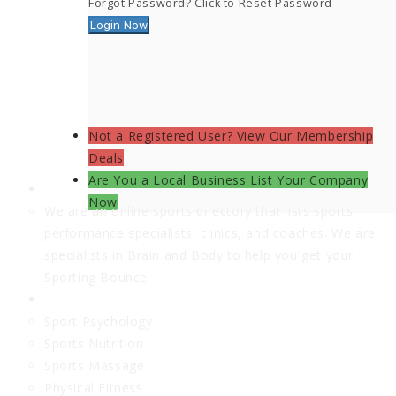
Forgot Password? Click to Reset Password
Not a Registered User?
View Our Membership
Deals
Are You a Local Business
List Your Company
About
Now
We are an online sports directory that lists sports
performance specialists, clinics, and coaches. We are
specialists in Brain and Body to help you get your
Sporting Bounce!
Sport Performance Specialists
Sport Psychology
Sports Nutrition
Sports Massage
Physical Fitness