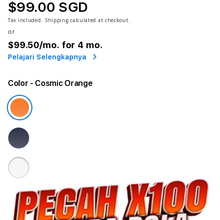
$99.00 SGD
Tax included.
Shipping
calculated at checkout.
or
$99.50
/mo. for 4 mo.
Pelajari Selengkapnya
Color
- Cosmic Orange