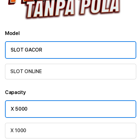
Model
SLOT GACOR
SLOT ONLINE
Capacity
X 5000
X 1000