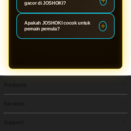
gacor di JOSHOKI?
tinggi membuat semua transaksi
terenkripsi dengan baik serta
di dalam menentukan bermain di
Apakah JOSHOKI cocok untuk
metode pembayaran terlengkap dan
waktu yang tepat pemain perlu
pemain pemula?
terpercaya seperti transfer bank dan
mengecek semua rtp dan selalu
QRIS.
update setiap ingin bermain, karna
Ya, JOSHOKI sangat cocok untuk
rtp yang di sediakan sudah memiliki
pemula karena memiliki tampilan
pola serta jam gacornya.
terbaru, navigasi yang jelas pada
setiap pilihan menu, serta livechat
customer service proffesional yang
siap membantu selama 24 jam
Products
nonstop.
Services
JOSHOKI
SLOT GACOR
Support
AppleCare+
SITUS SLOT GACOR