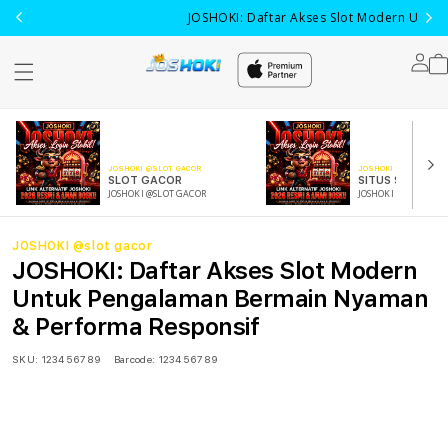
www.sportingbounce.com - Sporting Bounce
JOSHOKI: Daftar Akses Slot Modern Unt
Lo
in
JOSHOKI @SLOT GACOR
JOSHOKI @SLOT GACO
SLOT GACOR
SITUS SLOT GA
JOSHOKI @SLOT GACOR
JOSHOKI @slot gacor
JOSHOKI @slot gacor
JOSHOKI: Daftar Akses Slot Modern
Untuk Pengalaman Bermain Nyaman
& Performa Responsif
SKU:
123456789
Barcode:
123456789