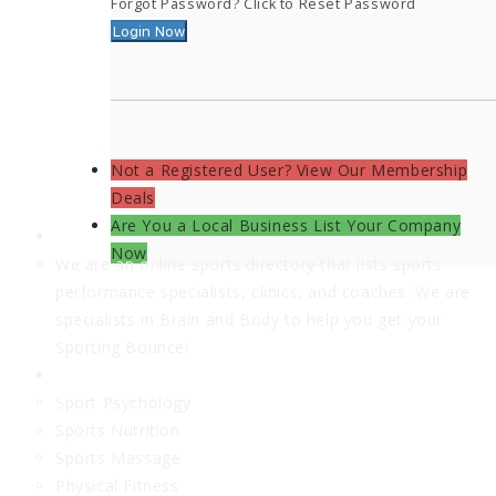
Forgot Password? Click to Reset Password
Not a Registered User?
View Our Membership
Deals
Are You a Local Business
List Your Company
About
Now
We are an online sports directory that lists sports
performance specialists, clinics, and coaches. We are
specialists in Brain and Body to help you get your
Sporting Bounce!
Sport Performance Specialists
Sport Psychology
Sports Nutrition
Sports Massage
Physical Fitness