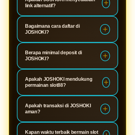
yang menyediakan berbagai
link alternatif?
permainan dengan RTP tinggi dan
peluang menang yang lebih besar.
Ya, JOSHOKI memiliki beberapa link
Bagaimana cara daftar di
alternatif resmi yang langsung
JOSHOKI?
terhubung dengan server situs slot
gacor untuk memastikan pemain
Pendaftaran sangat mudah, cukup
Berapa minimal deposit di
tetap bisa mengakses situs kapan
isi data rekening dengan valid dan
JOSHOKI?
saja tanpa gangguan.
username, password, lalu akun siap
digunakan.
Minimal deposit di JOSHOKI
Apakah JOSHOKI mendukung
tergolong terjangaku, sehingga
permainan slot88?
pemain dengan modal kecil tetap
bisa menikmati permainan di server
Ya, selain slot gacor JOSHOKI juga
Apakah transaksi di JOSHOKI
slot gacor resmi.
menyediakan berbagai game dari
aman?
provider slot88 dengan kualitas
terbaik dan server stabil.
Transaksi di JOSHOKI
Kapan waktu terbaik bermain slot
menggunakan sistem keamanan