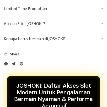
Limited Time Promotion
Apa itu Situs JOSHOKI ?
Kenapa harus bermain di JOSHOKI?
Share
JOSHOKI: Daftar Akses Slot
Modern Untuk Pengalaman
Bermain Nyaman & Performa
Responsif