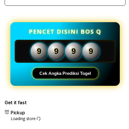
Decrease
Incr
quantity
quant
for
for
JOSHOKI:
JOSH
Daftar
Daft
PENCET DISINI BOS Q
Akses
Akse
Slot
Slot
Modern
Mode
Untuk
Untu
9
9
9
9
Pengalaman
Peng
Bermain
Berm
Nyaman
Nya
&
&
Cek Angka Prediksi Togel
Performa
Perf
Responsif
Resp
Get it fast
Pickup
Loading store