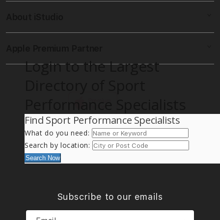
Corporate
SLOT GACOR MALAM INI
About iStudio
My Account
Togel Online
SLOT GACOR ONLINE
Collection & Delivery
Elush Service Provider
SLOT ONLINE
Apple Premium Partner
About Us
Returns & Exchanges
Financing Options
Login to the Largest
SITUS SLOT ONLINE
Find an iStudio near you
Contact Us
Trade-in
Directory of Sport
SLOT88
Why Shop at iStudio
FAQ
Traveller’s Reservation
Performance Specialists
Elush Corporate Website
Privacy Policy
Find Sport Performance Specialists
Site Terms of Use
What do you need:
Search by location:
Search Now
Subscribe to our emails