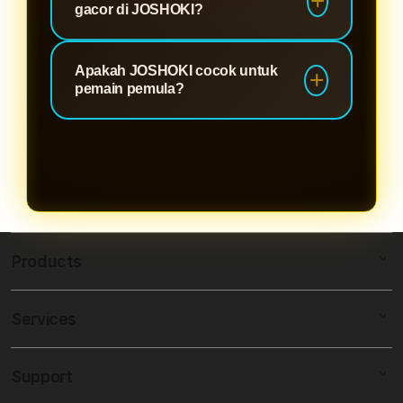
gacor di JOSHOKI?
tinggi membuat semua transaksi
terenkripsi dengan baik serta
di dalam menentukan bermain di
Apakah JOSHOKI cocok untuk
metode pembayaran terlengkap dan
waktu yang tepat pemain perlu
pemain pemula?
terpercaya seperti transfer bank dan
mengecek semua rtp dan selalu
QRIS.
update setiap ingin bermain, karna
Ya, JOSHOKI sangat cocok untuk
rtp yang di sediakan sudah memiliki
pemula karena memiliki tampilan
pola serta jam gacornya.
terbaru, navigasi yang jelas pada
setiap pilihan menu, serta livechat
customer service proffesional yang
siap membantu selama 24 jam
Products
nonstop.
Services
JOSHOKI
SLOT GACOR
Support
AppleCare+
SITUS SLOT GACOR