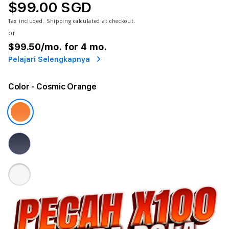
$99.00 SGD
Tax included.
Shipping
calculated at checkout.
or
$99.50
/mo. for 4 mo.
Pelajari Selengkapnya
Color
- Cosmic Orange