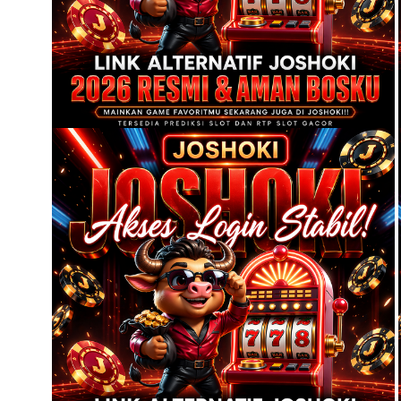
Open
media
2
in
modal