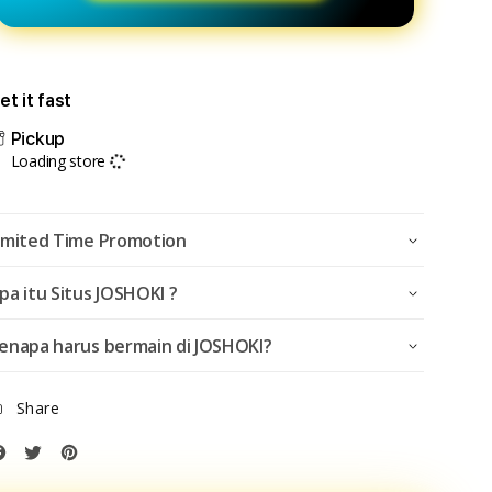
Performa
Performa
Responsif
Responsif
et it fast
Pickup
Loading store
imited Time Promotion
pa itu Situs JOSHOKI ?
enapa harus bermain di JOSHOKI?
Share