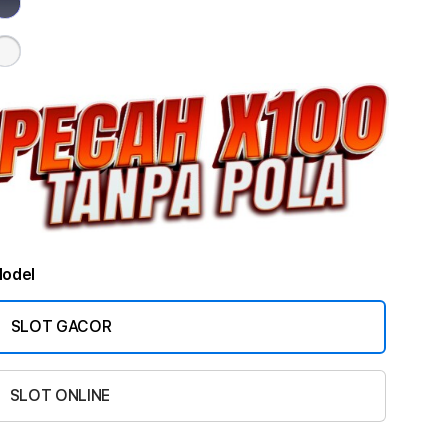
odel
SLOT GACOR
SLOT ONLINE