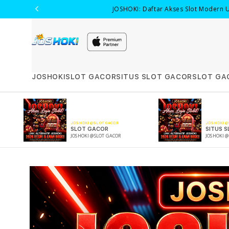
www.sportingbounce.com - Sporting Bounce
JOSHOKI: Daftar Akses Slot Modern
JOSHOKI
SLOT GACOR
SITUS SLOT GACOR
SLOT GA
JOSHOKI @SLOT GACOR
JOSHOKI @
SLOT GACOR
SITUS 
JOSHOKI @SLOT GACOR
JOSHOKI @
Skip to
product
information