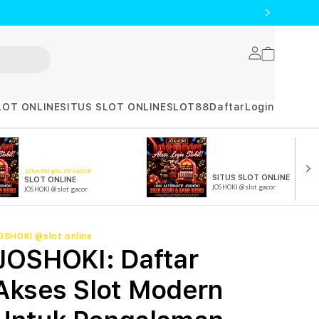
!
Log
Cart
in
LOT ONLINE
SITUS SLOT ONLINE
SLOT88
Daftar
Login
JOSHOKI @SLOT GACOR
SITUS SLOT ONLINE
SLOT ONLINE
JOSHOKI @slot gacor
JOSHOKI @slot gacor
OSHOKI @slot online
JOSHOKI: Daftar
Akses Slot Modern