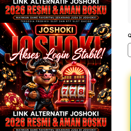
Open
media
5
Q
in
modal