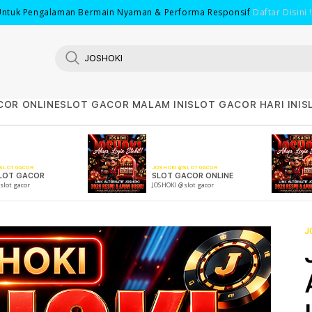
 Untuk Pengalaman Bermain Nyaman & Performa Responsif
Daftar Disini 
COR ONLINE
SLOT GACOR MALAM INI
SLOT GACOR HARI INI
S
SLOT GACOR
JOSHOKI @SLOT GACOR
SLOT GACOR
SLOT GACOR ONLINE
slot gacor
JOSHOKI @slot gacor
J