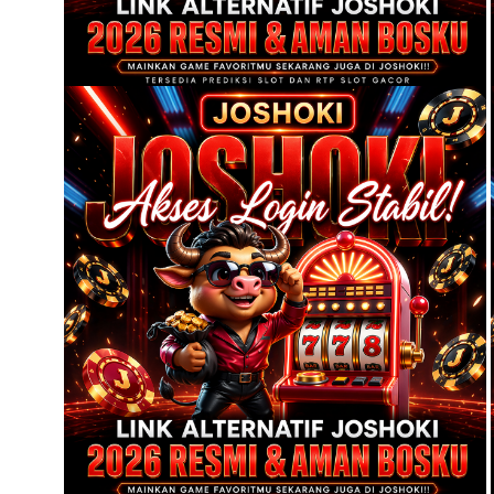
Open
media
4
in
modal