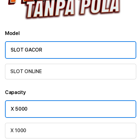
Model
SLOT GACOR
SLOT ONLINE
Capacity
X 5000
X 1000