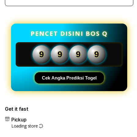
Decrease
Incr
quantity
quant
for
for
JOSHOKI:
JOSH
Daftar
Daft
PENCET DISINI BOS Q
Akses
Akse
Slot
Slot
Modern
Mode
Untuk
Untu
9
9
9
9
Pengalaman
Peng
Bermain
Berm
Nyaman
Nya
&
&
Cek Angka Prediksi Togel
Performa
Perf
Responsif
Resp
Get it fast
Pickup
Loading store