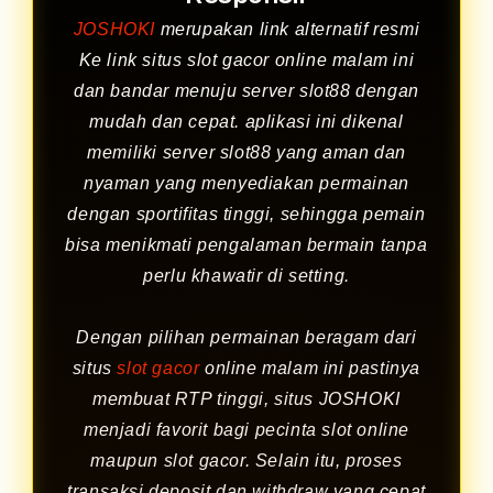
JOSHOKI
merupakan link alternatif resmi
Ke link situs slot gacor online malam ini
dan bandar menuju server slot88 dengan
mudah dan cepat. aplikasi ini dikenal
memiliki server slot88 yang aman dan
nyaman yang menyediakan permainan
dengan sportifitas tinggi, sehingga pemain
bisa menikmati pengalaman bermain tanpa
perlu khawatir di setting.
Dengan pilihan permainan beragam dari
situs
slot gacor
online malam ini pastinya
membuat RTP tinggi, situs JOSHOKI
menjadi favorit bagi pecinta slot online
maupun slot gacor. Selain itu, proses
transaksi deposit dan withdraw yang cepat