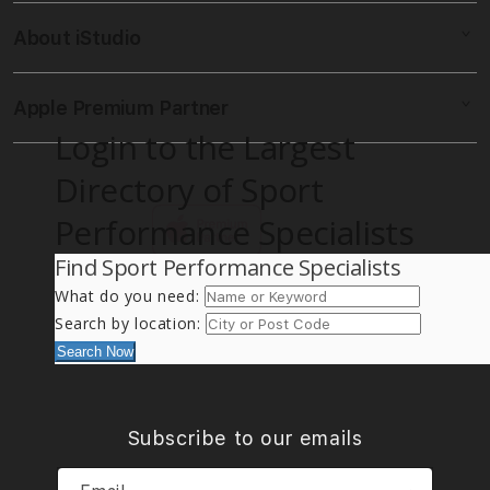
Corporate
SLOT GACOR MALAM INI
About iStudio
My Account
Togel Online
SLOT GACOR ONLINE
Collection & Delivery
Elush Service Provider
SLOT ONLINE
Apple Premium Partner
About Us
Returns & Exchanges
Financing Options
Login to the Largest
SITUS SLOT ONLINE
Find an iStudio near you
Contact Us
Trade-in
Directory of Sport
SLOT88
Why Shop at iStudio
FAQ
Traveller’s Reservation
Performance Specialists
Elush Corporate Website
Privacy Policy
Find Sport Performance Specialists
Site Terms of Use
What do you need:
Search by location:
Search Now
Subscribe to our emails