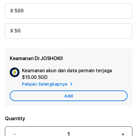
X 500
X 50
Keamanan Di JOSHOKI!
Keamanan akun dan data pemain terjaga
Add
$15.00 SGD
App
Pelajari Selengkapnya
Car
Add
Quantity