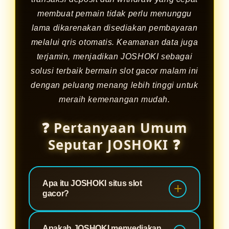
membuat pemain tidak perlu menunggu
lama dikarenakan disediakan pembayaran
melalui qris otomatis. Keamanan data juga
terjamin, menjadikan JOSHOKI sebagai
solusi terbaik bermain slot gacor malam ini
dengan peluang menang lebih tinggi untuk
meraih kemenangan mudah.
❓ Pertanyaan Umum
Seputar JOSHOKI ❓
Apa itu JOSHOKI situs slot
gacor?
JOSHOKI adalah platform slot gacor
Apakah JOSHOKI menyediakan