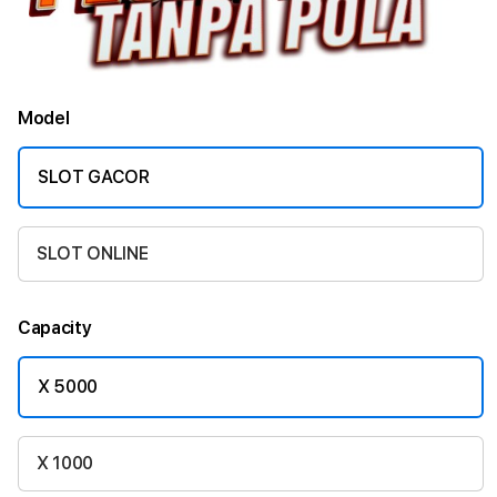
Model
SLOT GACOR
SLOT ONLINE
Capacity
X 5000
X 1000