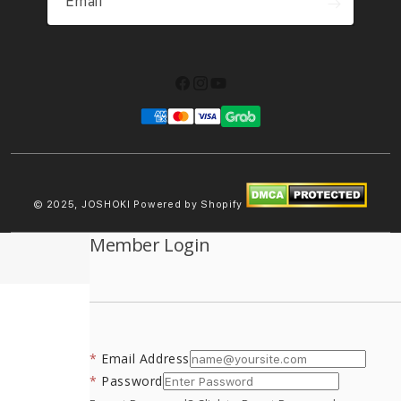
Email
Facebook
Instagram
YouTube
Payment
methods
© 2025,
JOSHOKI
Powered by Shopify
Member Login
*
Email Address
*
Password